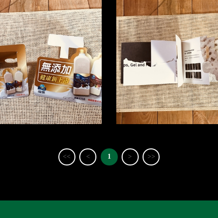
<<
<
1
>
>>