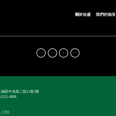
關於佑盛
我們的強項
<<
<
>
>>
城區中央路二段21巷3號
)2225-4888
, LTD.