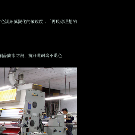
對色調細膩變化的敏銳度，「再現你理想的
刷品防水防潮、抗汙還耐磨不退色