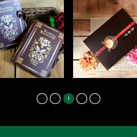
<<
<
1
>
>>