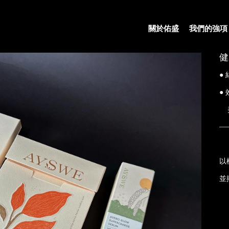
關於佑盛
我們的強項
健
●
●
—
以
並